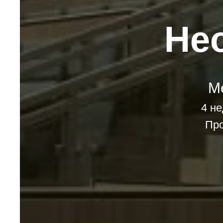
Нео
М
4 не
Про