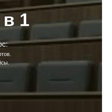
 в 1
с:
ртов.
йсы.